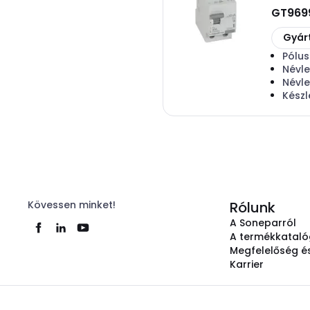
GT969
Másolá
Gyár
Pólu
Névl
Névl
Készl
Kövessen minket!
Rólunk
A Soneparról
A termékkatal
Megfelelőség és
Karrier