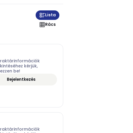
Lista
Rács
 raktárinformációk
intéséhez kérjük,
kezzen be!
Bejelentkezés
 raktárinformációk