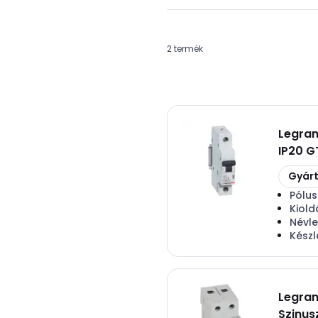
2 termék
Legra
IP20 
Másolá
Gyárt
Pólu
Kiold
Névl
Készl
Legra
Szinus