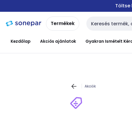
Ugrás a
Ugrás a
Töltse
navigációhoz
tartalomra
Termékek
Keresési bemenet
Kezdőlap
Akciós ajánlatok
Gyakran Ismételt Kér
Akciók