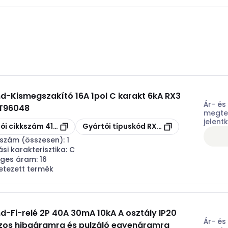
nd
-
Kismegszakító 16A 1pol C karakt 6kA RX3
Ár- és
GT96048
megtek
jelent
s
Másolás
ói cikkszám
419202
Gyártói típuskód
RX3 419202
sszám (összesen):
1
ási karakterisztika:
C
eges áram:
16
etezett termék
nd
-
Fi-relé 2P 40A 30mA 10kA A osztály IP20
Ár- és
zos hibaáramra és pulzáló egyenáramra