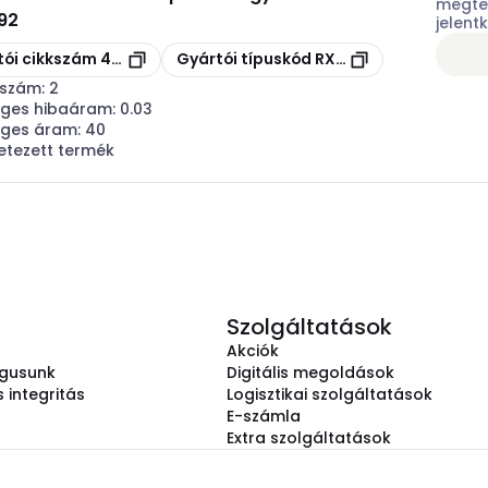
megtek
92
jelent
s
Másolás
tói cikkszám
402037
Gyártói típuskód
RX3 402037
sszám:
2
eges hibaáram:
0.03
eges áram:
40
etezett termék
Szolgáltatások
Akciók
ógusunk
Digitális megoldások
 integritás
Logisztikai szolgáltatások
E-számla
Extra szolgáltatások