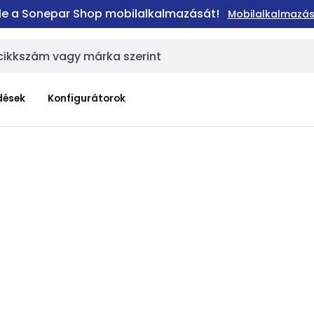
 le a Sonepar Shop mobilalkalmazását!
Mobilalkalmazás
dések
Konfigurátorok