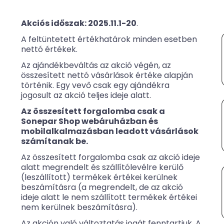
Akciós időszak: 2025.11.1-20
.
A feltüntetett értékhatárok minden esetben
nettó értékek.
Az ajándékbeváltás az akció végén, az
összesített nettó vásárlások értéke alapján
történik.
Egy vevő csak egy ajándékra
jogosult az akció teljes ideje alatt.
Az összesített forgalomba csak a
Sonepar Shop webáruházban és
mobilalkalmazásban leadott vásárlások
számítanak be.
Az összesített forgalomba csak az akció ideje
alatt megrendelt és szállítólevélre kerülő
(leszállított) termékek értékei kerülnek
beszámításra (a megrendelt, de az akció
ideje alatt le nem szállított termékek értékei
nem kerülnek beszámításra).
Az akción való változtatás jogát fenntartjuk. A