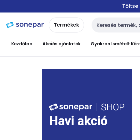
Ugrás a
Ugrás a
Töltse
navigációhoz
tartalomra
Termékek
Keresési bemenet
Kezdőlap
Akciós ajánlatok
Gyakran Ismételt Kér