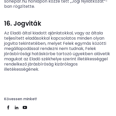
sonepar.hu honlapon közzé tett „Jogi Nyilatkozat”-
ban rögzítette.
16. Jogviták
Az Eladó által kiadott ajánlatokkal, vagy az általa
teljesített eladásokkal kapcsolatos minden olyan
jogvita tekintetében, melyet Felek egymás közötti
megállapodással rendezni nem tudnak, Felek
járásbírósági hatáskörbe tartozó ügyekben alávetik
magukat az Eladó székhelye szerint illetékességgel
rendelkező járásbíróság kizárólagos
illetékességének.
Kövessen minket!