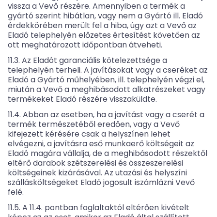
vissza a Vevő részére. Amennyiben a termék a
gyártó szerint hibátlan, vagy nem a Gyártó ill. Eladó
érdekkörében merült fel a hiba, úgy azt a Vevő az
Eladó telephelyén előzetes értesítést követően az
ott meghatározott időpontban átveheti.
11.3. Az Eladót garanciális kötelezettsége a
telephelyén terheli. A javításokat vagy a cseréket az
Eladó a Gyártó műhelyében, ill. telephelyén végzi el,
miután a Vevő a meghibásodott alkatrészeket vagy
termékeket Eladó részére visszaküldte.
11.4. Abban az esetben, ha a javítást vagy a cserét a
termék természetéből eredően, vagy a Vevő
kifejezett kérésére csak a helyszínen lehet
elvégezni, a javításra eső munkaerő költségeit az
Eladó magára vállalja, de a meghibásodott részektől
eltérő darabok szétszerelési és összeszerelési
költségeinek kizárásával. Az utazási és helyszíni
szállásköltségeket Eladó jogosult iszámlázni Vevő
felé.
11.5. A 11.4. pontban foglaltaktól eltérően kivételt