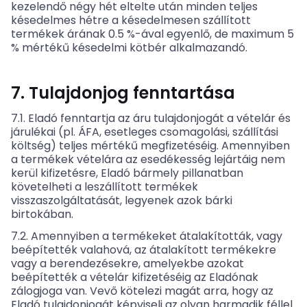
kezelendő négy hét eltelte után minden teljes
késedelmes hétre a késedelmesen szállított
termékek árának 0.5 %-ával egyenlő, de maximum 5
% mértékű késedelmi kötbér alkalmazandó.
7. Tulajdonjog fenntartása
7.1. Eladó fenntartja az áru tulajdonjogát a vételár és
járulékai (pl. ÁFA, esetleges csomagolási, szállítási
költség) teljes mértékű megfizetéséig. Amennyiben
a termékek vételára az esedékesség lejártáig nem
kerül kifizetésre, Eladó bármely pillanatban
követelheti a leszállított termékek
visszaszolgáltatását, legyenek azok bárki
birtokában.
7.2. Amennyiben a termékeket átalakították, vagy
beépítették valahová, az átalakított termékekre
vagy a berendezésekre, amelyekbe azokat
beépítették a vételár kifizetéséig az Eladónak
zálogjoga van. Vevő kötelezi magát arra, hogy az
Eladó tulajdonjogát képviseli az olyan harmadik féllel