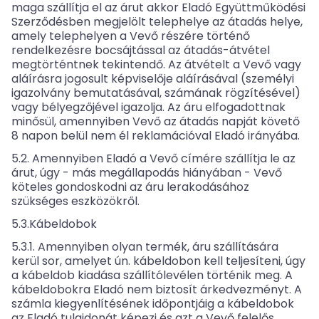
maga szállítja el az árut akkor Eladó Együttműködési
Szerződésben megjelölt telephelye az átadás helye,
amely telephelyen a Vevő részére történő
rendelkezésre bocsájtással az átadás-átvétel
megtörténtnek tekintendő. Az átvételt a Vevő vagy
aláírásra jogosult képviselője aláírásával (személyi
igazolvány bemutatásával, számának rögzítésével)
vagy bélyegzőjével igazolja. Az áru elfogadottnak
minősül, amennyiben Vevő az átadás napját követő
8 napon belül nem él reklamációval Eladó irányába.
5.2. Amennyiben Eladó a Vevő címére szállítja le az
árut, úgy - más megállapodás hiányában - Vevő
köteles gondoskodni az áru lerakodásához
szükséges eszközökről.
5.3.Kábeldobok
5.3.1. Amennyiben olyan termék, áru szállítására
kerül sor, amelyet ún. kábeldobon kell teljesíteni, úgy
a kábeldob kiadása szállítólevélen történik meg. A
kábeldobokra Eladó nem biztosít árkedvezményt. A
számla kiegyenlítésének időpontjáig a kábeldobok
az Eladó tulajdonát képezi és azt a Vevő felelős