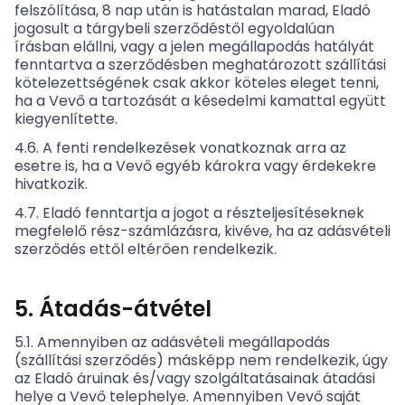
felszólítása, 8 nap után is hatástalan marad, Eladó
jogosult a tárgybeli szerződéstől egyoldalúan
írásban elállni, vagy a jelen megállapodás hatályát
fenntartva a szerződésben meghatározott szállítási
kötelezettségének csak akkor köteles eleget tenni,
ha a Vevő a tartozását a késedelmi kamattal együtt
kiegyenlítette.
4.6. A fenti rendelkezések vonatkoznak arra az
esetre is, ha a Vevő egyéb károkra vagy érdekekre
hivatkozik.
4.7. Eladó fenntartja a jogot a részteljesítéseknek
megfelelő rész-számlázásra, kivéve, ha az adásvételi
szerződés ettől eltérően rendelkezik.
5. Átadás-átvétel
5.1. Amennyiben az adásvételi megállapodás
(szállítási szerződés) másképp nem rendelkezik, úgy
az Eladó áruinak és/vagy szolgáltatásainak átadási
helye a Vevő telephelye. Amennyiben Vevő saját