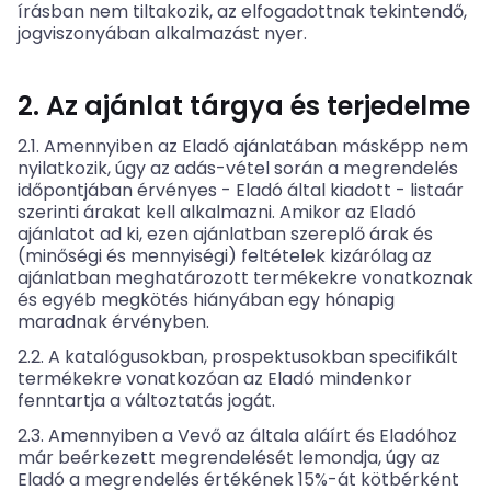
írásban nem tiltakozik, az elfogadottnak tekintendő,
jogviszonyában alkalmazást nyer.
2. Az ajánlat tárgya és terjedelme
2.1. Amennyiben az Eladó ajánlatában másképp nem
nyilatkozik, úgy az adás-vétel során a megrendelés
időpontjában érvényes - Eladó által kiadott - listaár
szerinti árakat kell alkalmazni. Amikor az Eladó
ajánlatot ad ki, ezen ajánlatban szereplő árak és
(minőségi és mennyiségi) feltételek kizárólag az
ajánlatban meghatározott termékekre vonatkoznak
és egyéb megkötés hiányában egy hónapig
maradnak érvényben.
2.2. A katalógusokban, prospektusokban specifikált
termékekre vonatkozóan az Eladó mindenkor
fenntartja a változtatás jogát.
2.3. Amennyiben a Vevő az általa aláírt és Eladóhoz
már beérkezett megrendelését lemondja, úgy az
Eladó a megrendelés értékének 15%-át kötbérként