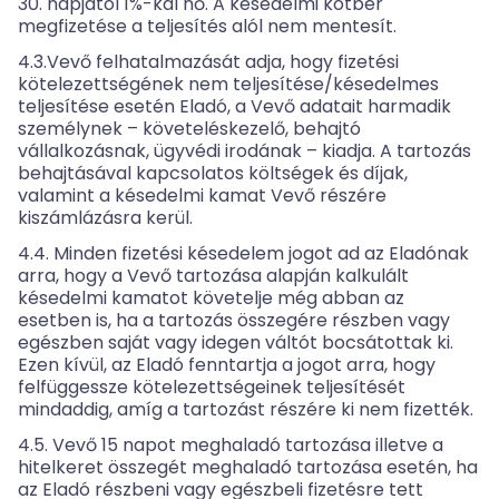
30. napjától 1%-kal nő. A késedelmi kötbér
megfizetése a teljesítés alól nem mentesít.
4.3.Vevő felhatalmazását adja, hogy fizetési
kötelezettségének nem teljesítése/késedelmes
teljesítése esetén Eladó, a Vevő adatait harmadik
személynek – követeléskezelő, behajtó
vállalkozásnak, ügyvédi irodának – kiadja. A tartozás
behajtásával kapcsolatos költségek és díjak,
valamint a késedelmi kamat Vevő részére
kiszámlázásra kerül.
4.4. Minden fizetési késedelem jogot ad az Eladónak
arra, hogy a Vevő tartozása alapján kalkulált
késedelmi kamatot követelje még abban az
esetben is, ha a tartozás összegére részben vagy
egészben saját vagy idegen váltót bocsátottak ki.
Ezen kívül, az Eladó fenntartja a jogot arra, hogy
felfüggessze kötelezettségeinek teljesítését
mindaddig, amíg a tartozást részére ki nem fizették.
4.5. Vevő 15 napot meghaladó tartozása illetve a
hitelkeret összegét meghaladó tartozása esetén, ha
az Eladó részbeni vagy egészbeli fizetésre tett