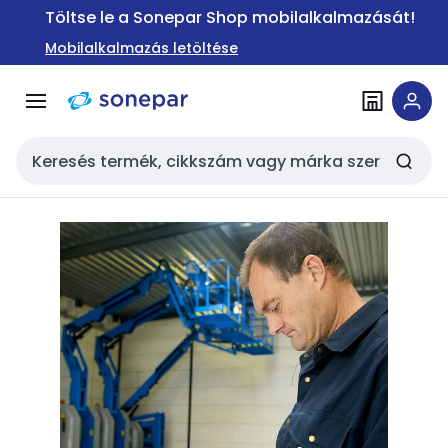
Ugrás a
Ugrás a
Töltse le a Sonepar Shop mobilalkalmazását!
navigációhoz
tartalomra
Mobilalkalmazás letöltése
Keresési bemenet