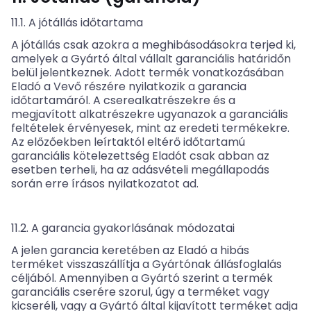
11.1. A jótállás időtartama
A jótállás csak azokra a meghibásodásokra terjed ki,
amelyek a Gyártó által vállalt garanciális határidőn
belül jelentkeznek. Adott termék vonatkozásában
Eladó a Vevő részére nyilatkozik a garancia
időtartamáról. A cserealkatrészekre és a
megjavított alkatrészekre ugyanazok a garanciális
feltételek érvényesek, mint az eredeti termékekre.
Az előzőekben leírtaktól eltérő időtartamú
garanciális kötelezettség Eladót csak abban az
esetben terheli, ha az adásvételi megállapodás
során erre írásos nyilatkozatot ad.
11.2. A garancia gyakorlásának módozatai
A jelen garancia keretében az Eladó a hibás
terméket visszaszállítja a Gyártónak állásfoglalás
céljából. Amennyiben a Gyártó szerint a termék
garanciális cserére szorul, úgy a terméket vagy
kicseréli, vagy a Gyártó által kijavított terméket adja