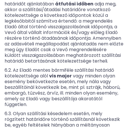
határidőt ajánlatában
átfutási időben
adja meg,
akkor a szállítási/átadási határidőre vonatkozó
kötelezettsége a következő időpontok közül a
legkésőbbitől számítva értendő: a megrendelés
Eladó által történő visszaigazolásának időpontja, a
Vevő által vállalt információk és/vagy előleg Eladó
részére történő átadásának időpontja. Amennyiben
az adásvételi megállapodást ajánlatadás nem előzte
meg úgy Eladót csak a Vevő megrendelésére
küldött visszaigazolásában meghatározott szállítási
határidő betartásának kötelezettsége terheli.
6.2. Az Eladó mentes bármiféle szállítási határidő
kötelezettsége alól
vis major
vagy minden olyan
esemény bekövetkezte esetén, mely nála vagy
beszállítóinál következik be, mint pl. sztrájk, háború,
embargó, tűzvész, árvíz, ill. minden olyan esemény,
amely az Eladó vagy beszállítója akaratától
független.
6.3. Olyan szállítási késedelem esetén, mely
rögzített határidőre történő szállításnál következik
be, egyéb feltételek hiányában a méltányosan