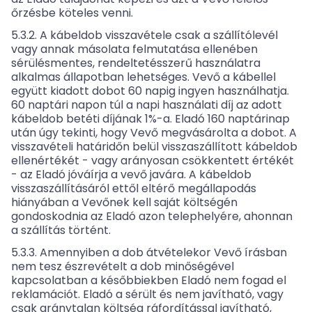
őrzésbe köteles venni.
5.3.2. A kábeldob visszavétele csak a szállítólevél
vagy annak másolata felmutatása ellenében
sérülésmentes, rendeltetésszerű használatra
alkalmas állapotban lehetséges. Vevő a kábellel
együtt kiadott dobot 60 napig ingyen használhatja.
60 naptári napon túl a napi használati díj az adott
kábeldob betéti díjának 1%-a. Eladó 160 naptárinap
után úgy tekinti, hogy Vevő megvásárolta a dobot. A
visszavételi határidőn belül visszaszállított kábeldob
ellenértékét - vagy arányosan csökkentett értékét
- az Eladó jóváírja a vevő javára. A kábeldob
visszaszállításáról ettől eltérő megállapodás
hiányában a Vevőnek kell saját költségén
gondoskodnia az Eladó azon telephelyére, ahonnan
a szállítás történt.
5.3.3. Amennyiben a dob átvételekor Vevő írásban
nem tesz észrevételt a dob minőségével
kapcsolatban a későbbiekben Eladó nem fogad el
reklamációt. Eladó a sérült és nem javítható, vagy
csak aránytalan költség ráfordítással javítható,