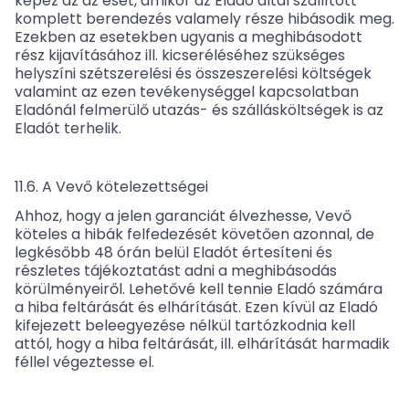
képez az az eset, amikor az Eladó által szállított
komplett berendezés valamely része hibásodik meg.
Ezekben az esetekben ugyanis a meghibásodott
rész kijavításához ill. kicseréléséhez szükséges
helyszíni szétszerelési és összeszerelési költségek
valamint az ezen tevékenységgel kapcsolatban
Eladónál felmerülő utazás- és szállásköltségek is az
Eladót terhelik.
11.6. A Vevő kötelezettségei
Ahhoz, hogy a jelen garanciát élvezhesse, Vevő
köteles a hibák felfedezését követően azonnal, de
legkésőbb 48 órán belül Eladót értesíteni és
részletes tájékoztatást adni a meghibásodás
körülményeiről. Lehetővé kell tennie Eladó számára
a hiba feltárását és elhárítását. Ezen kívül az Eladó
kifejezett beleegyezése nélkül tartózkodnia kell
attól, hogy a hiba feltárását, ill. elhárítását harmadik
féllel végeztesse el.