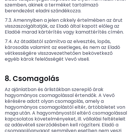
szemben, akinek a terméket tartalmazó
berendezést eladni szándékozza.
7.3. Amennyiben a jelen cikkely értelmében az árut
visszaszolgáltatják, az Eladó által kapott előleg az
Eladóé marad kártérítés vagy kamattérítés címén.
7.4. Az átadástól számítva az elvesztés, lopás,
károsodás valamint az esetleges, és nem az Eladó
vétkességére visszavezethetően bekövetkező
egyéb károk felelősségét Vevő viseli.
8. Csomagolás
Az ajánlatban és árlistákban szereplő árak
hagyományos csomagolással értendők. A Vevő
kérésére adott olyan csomagolás, amely a
hagyományos csomagolástól eltér, ártöbbletet von
maga után. A hagyományostól eltérő csomagolással
kapcsolatos követelményeket, ill. vállalási feltételeit
az adásvételi szerződésben kell rögzíteni. Eladó a
csomagolóanyagot semmilyen esetben nem veszi