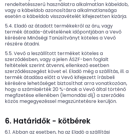
rendeltetésszerű használatra alkalmatlan kábeldob,
vagy a kábeldob azonosításra alkalmatlansága
esetén a kábeldob visszavételét kifejezetten kizárja.
5.4. Eladó az átadott termékekről az áru, vagy
termék átadás-átvételének időpontjában a Vevő
kérésére Minőségi Tanúsítványt köteles a Vevő
részére átadni.
5.5. Vevő a leszállított terméket köteles a
szerződésben, vagy a jelen ÁSZF-ben foglalt
feltételek szerint átvenni, ellenkező esetben
szerződésszegést követ el. Eladó még a szállítás, ill. a
termék átadása előtt a Vevő kifejezett írásbeli
kérésére lehetőséget biztosíthat arra vonatkozóan,
hogy a számlaérték 20 %-ának a Vevő által történő
megfizetése ellenében (lemondási díj) a szerződés
közös megegyezéssel megszüntetésre kerüljön.
6. Határidők - kötbérek
6.1. Abban az esetben, ha az Eladó a szállítási