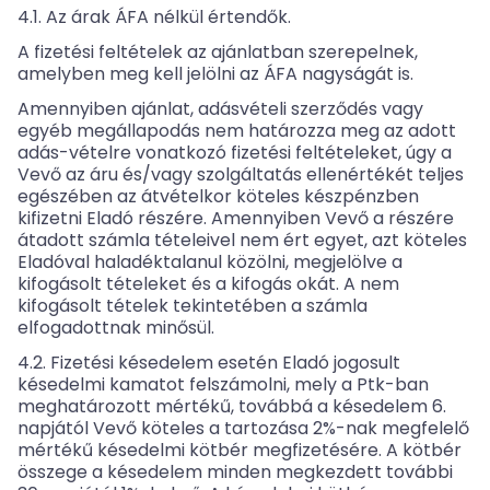
4.1. Az árak ÁFA nélkül értendők.
A fizetési feltételek az ajánlatban szerepelnek,
amelyben meg kell jelölni az ÁFA nagyságát is.
Amennyiben ajánlat, adásvételi szerződés vagy
egyéb megállapodás nem határozza meg az adott
adás-vételre vonatkozó fizetési feltételeket, úgy a
Vevő az áru és/vagy szolgáltatás ellenértékét teljes
egészében az átvételkor köteles készpénzben
kifizetni Eladó részére. Amennyiben Vevő a részére
átadott számla tételeivel nem ért egyet, azt köteles
Eladóval haladéktalanul közölni, megjelölve a
kifogásolt tételeket és a kifogás okát. A nem
kifogásolt tételek tekintetében a számla
elfogadottnak minősül.
4.2. Fizetési késedelem esetén Eladó jogosult
késedelmi kamatot felszámolni, mely a Ptk-ban
meghatározott mértékű, továbbá a késedelem 6.
napjától Vevő köteles a tartozása 2%-nak megfelelő
mértékű késedelmi kötbér megfizetésére. A kötbér
összege a késedelem minden megkezdett további