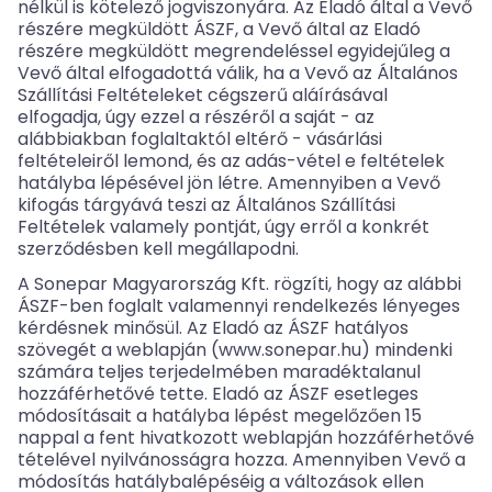
nélkül is kötelező jogviszonyára. Az Eladó által a Vevő
részére megküldött ÁSZF, a Vevő által az Eladó
részére megküldött megrendeléssel egyidejűleg a
Vevő által elfogadottá válik, ha a Vevő az Általános
Szállítási Feltételeket cégszerű aláírásával
elfogadja, úgy ezzel a részéről a saját - az
alábbiakban foglaltaktól eltérő - vásárlási
feltételeiről lemond, és az adás-vétel e feltételek
hatályba lépésével jön létre. Amennyiben a Vevő
kifogás tárgyává teszi az Általános Szállítási
Feltételek valamely pontját, úgy erről a konkrét
szerződésben kell megállapodni.
A Sonepar Magyarország Kft. rögzíti, hogy az alábbi
ÁSZF-ben foglalt valamennyi rendelkezés lényeges
kérdésnek minősül. Az Eladó az ÁSZF hatályos
szövegét a weblapján (www.sonepar.hu) mindenki
számára teljes terjedelmében maradéktalanul
hozzáférhetővé tette. Eladó az ÁSZF esetleges
módosításait a hatályba lépést megelőzően 15
nappal a fent hivatkozott weblapján hozzáférhetővé
tételével nyilvánosságra hozza. Amennyiben Vevő a
módosítás hatálybalépéséig a változások ellen