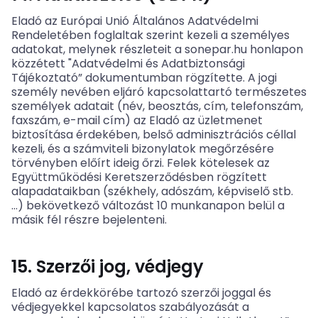
Eladó az Európai Unió Általános Adatvédelmi
Rendeletében foglaltak szerint kezeli a személyes
adatokat, melynek részleteit a sonepar.hu honlapon
közzétett "Adatvédelmi és Adatbiztonsági
Tájékoztató” dokumentumban rögzítette. A jogi
személy nevében eljáró kapcsolattartó természetes
személyek adatait (név, beosztás, cím, telefonszám,
faxszám, e-mail cím) az Eladó az üzletmenet
biztosítása érdekében, belső adminisztrációs céllal
kezeli, és a számviteli bizonylatok megőrzésére
törvényben előírt ideig őrzi. Felek kötelesek az
Együttműködési Keretszerződésben rögzített
alapadataikban (székhely, adószám, képviselő stb.
…) bekövetkező változást 10 munkanapon belül a
másik fél részre bejelenteni.
15. Szerzői jog, védjegy
Eladó az érdekkörébe tartozó szerzői joggal és
védjegyekkel kapcsolatos szabályozását a