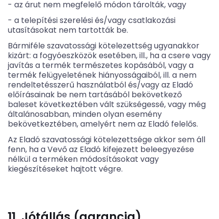
- az árut nem megfelelő módon tárolták, vagy
- a telepítési szerelési és/vagy csatlakozási
utasításokat nem tartották be.
Bármiféle szavatossági kötelezettség ugyanakkor
kizárt: a fogyóeszközök esetében, ill., ha a csere vagy
javítás a termék természetes kopásából, vagy a
termék felügyeletének hiányosságaiból, ill. a nem
rendeltetésszerű használatból és/vagy az Eladó
előírásainak be nem tartásából bekövetkező
baleset következtében vált szükségessé, vagy még
általánosabban, minden olyan esemény
bekövetkeztében, amelyért nem az Eladó felelős.
Az Eladó szavatossági kötelezettsége akkor sem áll
fenn, ha a Vevő az Eladó kifejezett beleegyezése
nélkül a terméken módosításokat vagy
kiegészítéseket hajtott végre.
11. Jótállás (garancia)