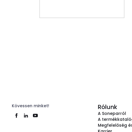
Kövessen minket!
Rólunk
A Soneparról
A termékkatal
Megfelelőség és
Karrier