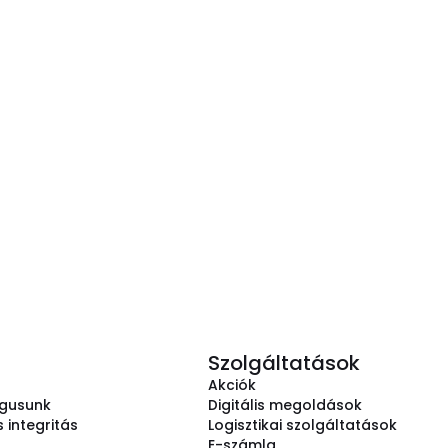
Szolgáltatások
Akciók
ógusunk
Digitális megoldások
 integritás
Logisztikai szolgáltatások
E-számla