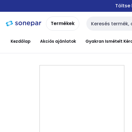
Ugrás a
Ugrás a
Töltse
navigációhoz
tartalomra
Termékek
Keresési bemenet
Kezdőlap
Akciós ajánlatok
Gyakran Ismételt Kér