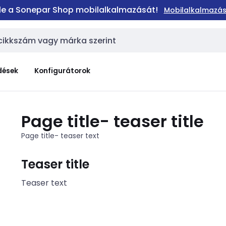
 le a Sonepar Shop mobilalkalmazását!
Mobilalkalmazás
dések
Konfigurátorok
Page title- teaser title
Page title- teaser text
Teaser title
Teaser text