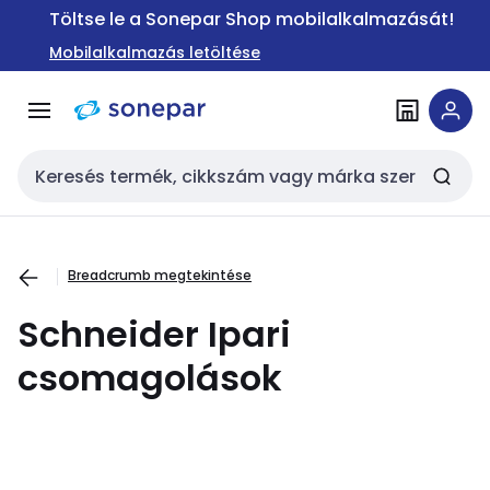
Ugrás a
Ugrás a
Töltse le a Sonepar Shop mobilalkalmazását!
navigációhoz
tartalomra
Mobilalkalmazás letöltése
Keresési bemenet
Breadcrumb megtekintése
Schneider Ipari
csomagolások