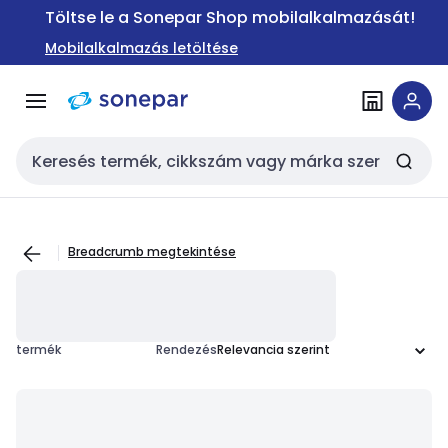
Ugrás a
Ugrás a
Töltse le a Sonepar Shop mobilalkalmazását!
navigációhoz
tartalomra
Mobilalkalmazás letöltése
Keresési bemenet
Breadcrumb megtekintése
termék
Rendezés