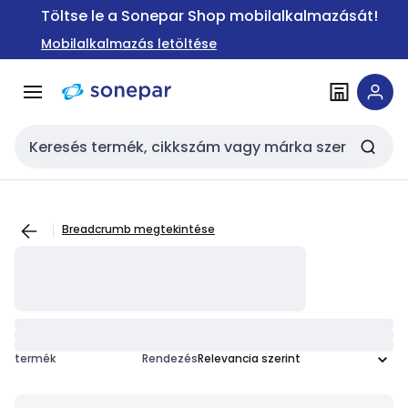
Ugrás a
Ugrás a
Töltse le a Sonepar Shop mobilalkalmazását!
navigációhoz
tartalomra
Mobilalkalmazás letöltése
Keresési bemenet
Breadcrumb megtekintése
termék
Rendezés