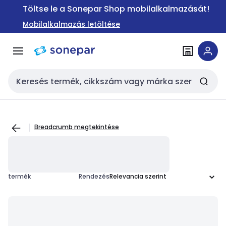
Ugrás a
Ugrás a
Töltse le a Sonepar Shop mobilalkalmazását!
navigációhoz
tartalomra
Mobilalkalmazás letöltése
Keresési bemenet
Breadcrumb megtekintése
termék
Rendezés