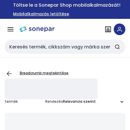
Ugrás a
Ugrás a
Töltse le a Sonepar Shop mobilalkalmazását!
navigációhoz
tartalomra
Mobilalkalmazás letöltése
Keresési bemenet
Breadcrumb megtekintése
termék
Rendezés