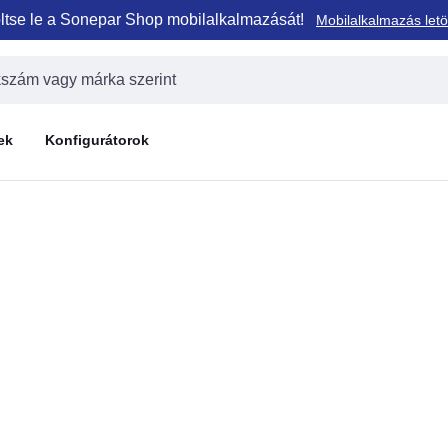
ltse le a Sonepar Shop mobilalkalmazását!
Mobilalkalmazás letö
ek
Konfigurátorok