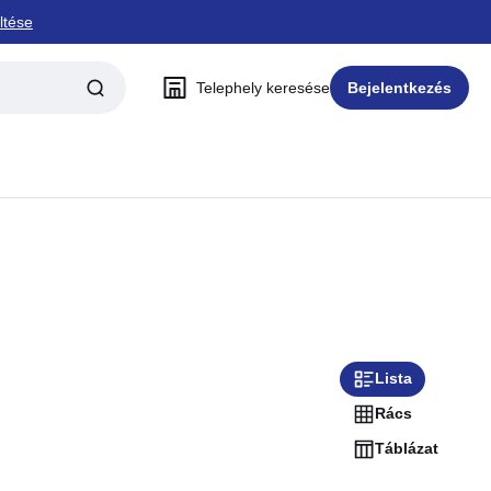
ltése
Telephely keresése
Bejelentkezés
Lista
Rács
Táblázat