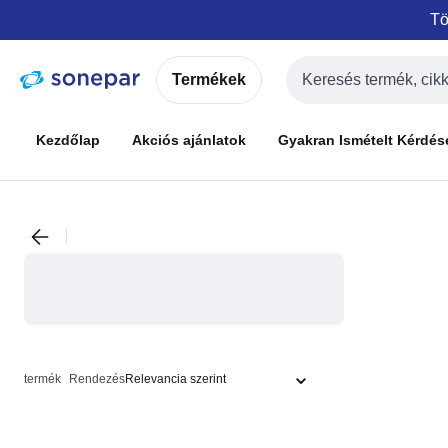
Ugrás a
Ugrás a
Tö
navigációhoz
tartalomra
Termékek
Keresési bemenet
Kezdőlap
Akciós ajánlatok
Gyakran Ismételt Kérdés
termék
Rendezés