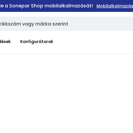
 le a Sonepar Shop mobilalkalmazását!
Mobilalkalmazás
dések
Konfigurátorok