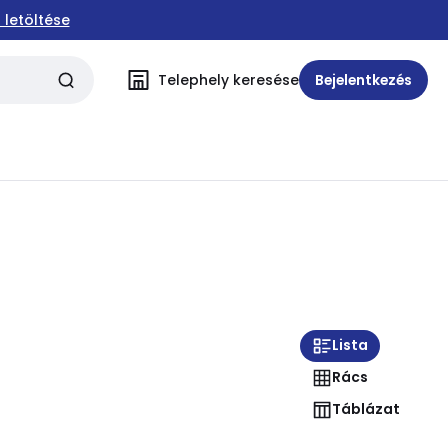
 letöltése
Telephely keresése
Bejelentkezés
Lista
Rács
Táblázat