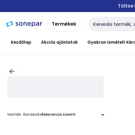
Ugrás a
Ugrás a
Töltse
navigációhoz
tartalomra
Termékek
Keresési bemenet
Kezdőlap
Akciós ajánlatok
Gyakran Ismételt Kér
termék
Rendezés