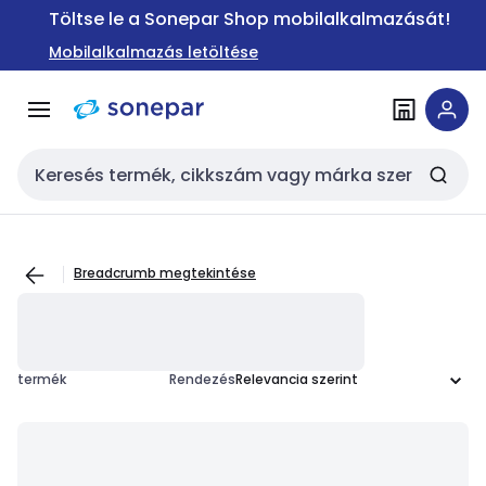
Ugrás a
Ugrás a
Töltse le a Sonepar Shop mobilalkalmazását!
navigációhoz
tartalomra
Mobilalkalmazás letöltése
Keresési bemenet
Breadcrumb megtekintése
termék
Rendezés