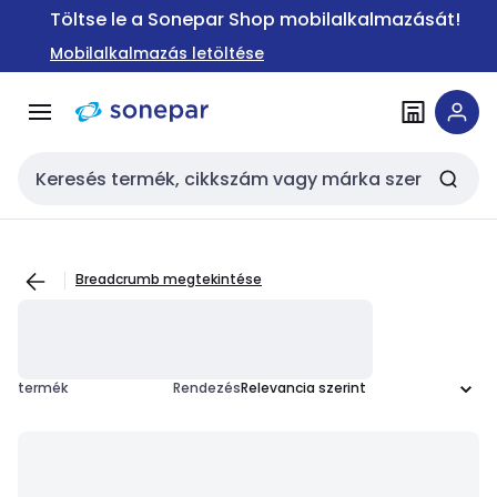
Ugrás a
Ugrás a
Töltse le a Sonepar Shop mobilalkalmazását!
navigációhoz
tartalomra
Mobilalkalmazás letöltése
Keresési bemenet
Breadcrumb megtekintése
termék
Rendezés