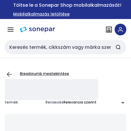
Ugrás a
Ugrás a
Töltse le a Sonepar Shop mobilalkalmazását!
navigációhoz
tartalomra
Mobilalkalmazás letöltése
Keresési bemenet
Breadcrumb megtekintése
termék
Rendezés