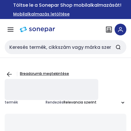
Ugrás a
Ugrás a
Töltse le a Sonepar Shop mobilalkalmazását!
navigációhoz
tartalomra
Mobilalkalmazás letöltése
Keresési bemenet
Breadcrumb megtekintése
termék
Rendezés