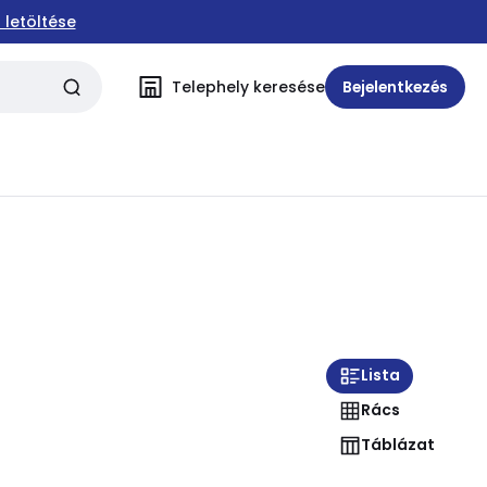
 letöltése
Telephely keresése
Bejelentkezés
Lista
Rács
Táblázat