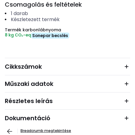
Csomagolás és feltételek
1
darab
Készletezett termék
Termék karbonlábnyoma
8 kg CO₂-eq
Sonepar becslés
Cikkszámok
Műszaki adatok
Részletes leírás
Dokumentáció
Breadcrumb megtekintése