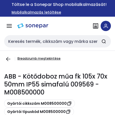
Ugrás a
Ugrás a
Töltse le a Sonepar Shop mobilalkalmazását!
navigációhoz
tartalomra
Mobilalkalmazás letöltése
Keresési bemenet
Breadcrumb megtekintése
ABB - Kötődoboz műa fk 105x 70x
50mm IP55 simafalú 009569 -
M008500000
Másolás
Gyártói cikkszám M008500000
Másolás
Gyártói típuskód M008500000