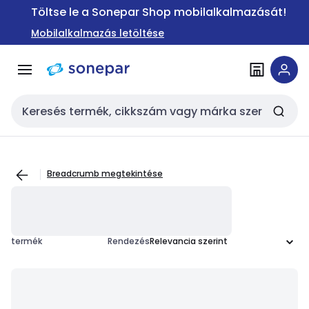
Ugrás a
Ugrás a
Töltse le a Sonepar Shop mobilalkalmazását!
navigációhoz
tartalomra
Mobilalkalmazás letöltése
Keresési bemenet
Breadcrumb megtekintése
termék
Rendezés