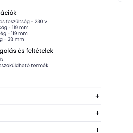
kációk
es feszültség
-
230
V
ság
-
119
mm
ség
-
119
mm
g
-
38
mm
lás és feltételek
ab
sszaküldhető termék