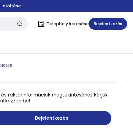
 letöltése
Telephely keresése
Bejelentkezés
 010866
 és raktárinformációk megtekintéséhez kérjük,
entkezzen be!
Bejelentkezés