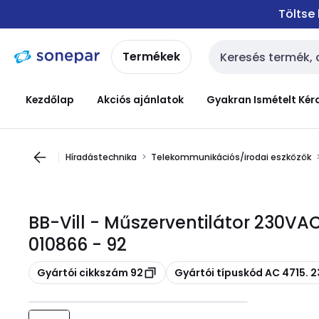
Ugrás a
Ugrás a
Töltse
navigációhoz
tartalomra
Termékek
Keresési bemenet
Kezdőlap
Akciós ajánlatok
Gyakran Ismételt Kér
Híradástechnika
Telekommunikációs/irodai eszközök
BB-Vill - Műszerventilátor 230V
010866 - 92
Másolás
Másolás
Gyártói cikkszám 92
Gyártói típuskód AC 4715. 