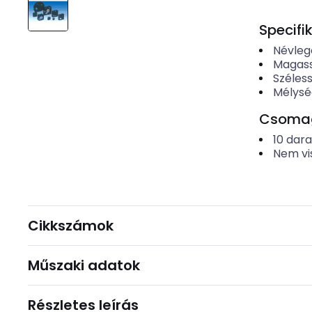
Specifi
Névleg
Magas
Széles
Mélysé
Csomago
10
dar
Nem vi
Cikkszámok
Műszaki adatok
Részletes leírás