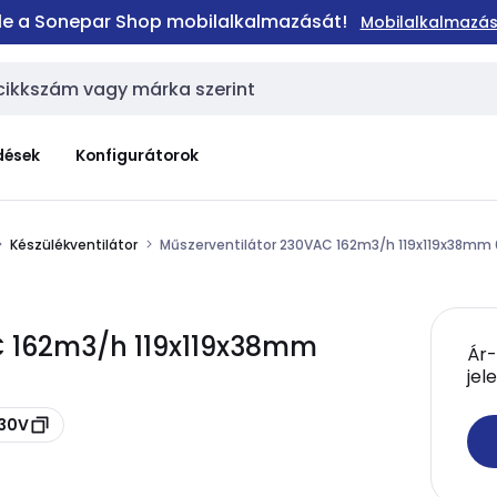
 le a Sonepar Shop mobilalkalmazását!
Mobilalkalmazás
dések
Konfigurátorok
Készülékventilátor
Műszerventilátor 230VAC 162m3/h 119x119x38mm
AC 162m3/h 119x119x38mm
Ár-
jel
230V