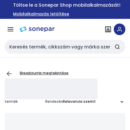
Ugrás a
Ugrás a
Töltse le a Sonepar Shop mobilalkalmazását!
navigációhoz
tartalomra
Mobilalkalmazás letöltése
Keresési bemenet
Breadcrumb megtekintése
termék
Rendezés