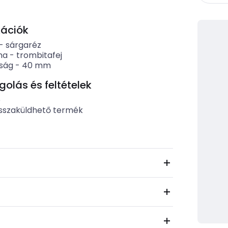
kációk
-
sárgaréz
ma
-
trombitafej
ság
-
40
mm
lás és feltételek
b
sszaküldhető termék