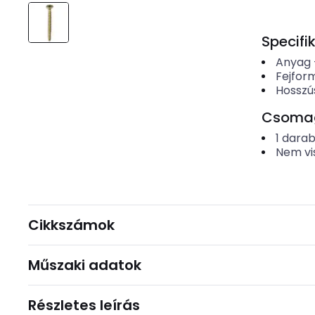
Specifi
Anyag
Fejfor
Hosszú
Csomago
1
dara
Nem vi
Cikkszámok
Műszaki adatok
Részletes leírás