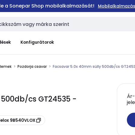
 le a Sonepar Shop mobilalkalmazását!
Mobilalkalmazás
dések
Konfigurátorok
elemek
Pozdorja csavar
Facsavar 5.0x 40mm sülly 500db/cs GT245
Ár-
y 500db/cs GT24535 -
jel
Velox 9B540VLOX