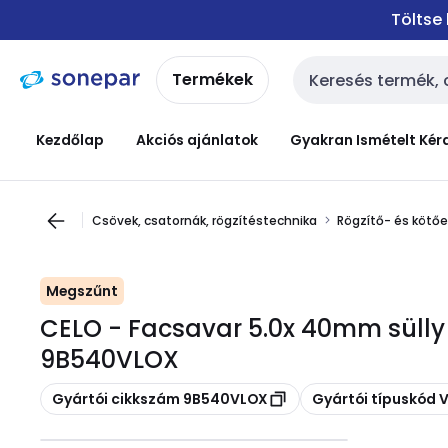
Ugrás a
Ugrás a
Töltse
navigációhoz
tartalomra
Termékek
Keresési bemenet
Kezdőlap
Akciós ajánlatok
Gyakran Ismételt Kér
Csövek, csatornák, rögzítéstechnika
Rögzítő- és kötő
Megszűnt
CELO - Facsavar 5.0x 40mm süll
9B540VLOX
Másolás
Másolás
Gyártói cikkszám 9B540VLOX
Gyártói típuskód 