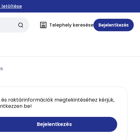
 letöltése
Telephely keresése
Bejelentkezés
35
 és raktárinformációk megtekintéséhez kérjük,
entkezzen be!
Bejelentkezés