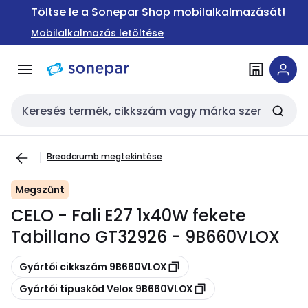
Ugrás a
Ugrás a
Töltse le a Sonepar Shop mobilalkalmazását!
navigációhoz
tartalomra
Mobilalkalmazás letöltése
Keresési bemenet
Breadcrumb megtekintése
Megszűnt
CELO - Fali E27 1x40W fekete
Tabillano GT32926 - 9B660VLOX
Másolás
Gyártói cikkszám 9B660VLOX
Másolás
Gyártói típuskód Velox 9B660VLOX