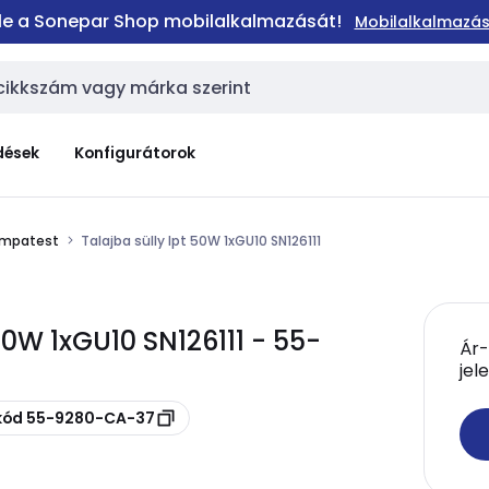
 le a Sonepar Shop mobilalkalmazását!
Mobilalkalmazás
dések
Konfigurátorok
lámpatest
Talajba sülly lpt 50W 1xGU10 SN126111
50W 1xGU10 SN126111 - 55-
Ár-
jel
skód 55-9280-CA-37