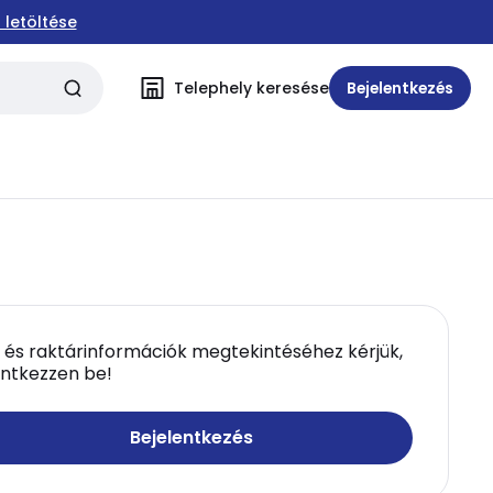
 letöltése
Telephely keresése
Bejelentkezés
 és raktárinformációk megtekintéséhez kérjük,
entkezzen be!
Bejelentkezés