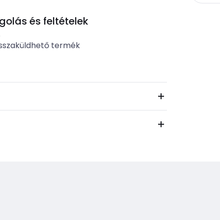
lás és feltételek
b
sszaküldhető termék