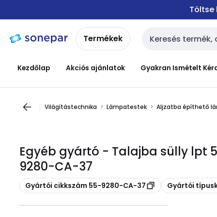
Ugrás a
Ugrás a
Töltse
navigációhoz
tartalomra
Termékek
Keresési bemenet
Kezdőlap
Akciós ajánlatok
Gyakran Ismételt Kér
Világítástechnika
Lámpatestek
Aljzatba építhető 
Egyéb gyártó - Talajba sülly lpt 
9280-CA-37
Másolás
Másolás
Gyártói cikkszám 55-9280-CA-37
Gyártói típu