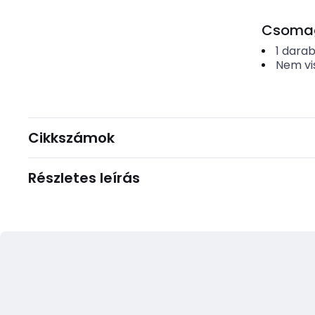
Csomago
1
dara
Nem vi
Cikkszámok
Részletes leírás