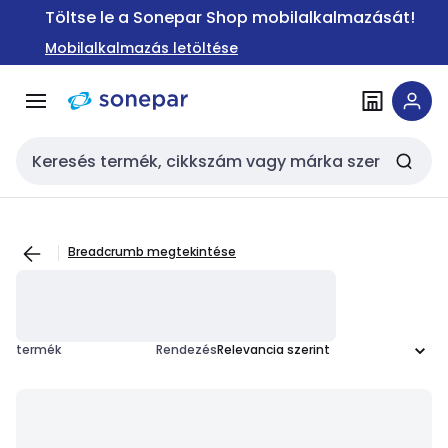
Ugrás a
Ugrás a
Töltse le a Sonepar Shop mobilalkalmazását!
navigációhoz
tartalomra
Mobilalkalmazás letöltése
Keresési bemenet
Breadcrumb megtekintése
termék
Rendezés