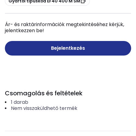
Gyártói típuskód EF40 400 M SM
Ár- és raktárinformációk megtekintéséhez kérjük,
jelentkezzen be!
Bejelentkezés
Csomagolás és feltételek
1
darab
Nem visszaküldhető termék