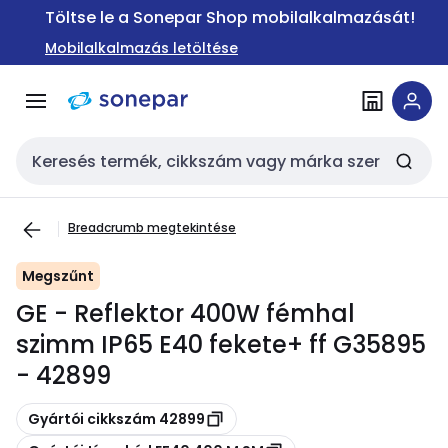
Ugrás a
Ugrás a
Töltse le a Sonepar Shop mobilalkalmazását!
navigációhoz
tartalomra
Mobilalkalmazás letöltése
Keresési bemenet
Breadcrumb megtekintése
Megszűnt
GE - Reflektor 400W fémhal
szimm IP65 E40 fekete+ ff G35895
- 42899
Másolás
Gyártói cikkszám 42899
Másolás