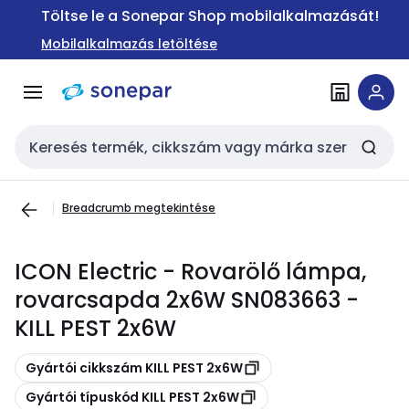
Ugrás a
Ugrás a
Töltse le a Sonepar Shop mobilalkalmazását!
navigációhoz
tartalomra
Mobilalkalmazás letöltése
Keresési bemenet
Breadcrumb megtekintése
ICON Electric - Rovarölő lámpa,
rovarcsapda 2x6W SN083663 -
KILL PEST 2x6W
Másolás
Gyártói cikkszám KILL PEST 2x6W
Másolás
Gyártói típuskód KILL PEST 2x6W