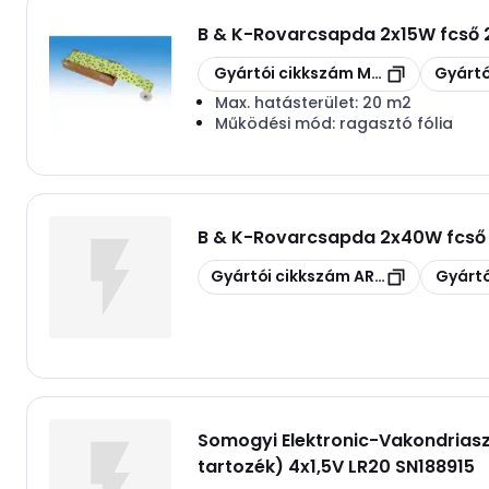
B & K
-
Rovarcsapda 2x15W fcső
Másolás
Másolás
Gyártói cikkszám
MT82100
Gyártó
Max. hatásterület:
20 m2
Működési mód:
ragasztó fólia
B & K
-
Rovarcsapda 2x40W fcső 
Másolás
Másolás
Gyártói cikkszám
ART308B
Gyártó
Somogyi Elektronic
-
Vakondriasz
tartozék) 4x1,5V LR20 SN188915