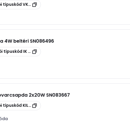
i típuskód
VK03
a 4W beltéri SN086496
i típuskód
IK 230
rovarcsapda 2x20W SN083667
i típuskód
KILL PEST 2x20W
róda