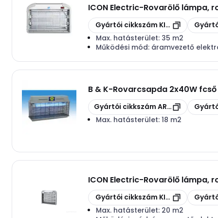
ICON Electric
-
Rovarölő lámpa, 
Másolás
Másolás
Gyártói cikkszám
KILL PEST 2x15W
Gyártó
Max. hatásterület:
35 m2
Működési mód:
áramvezető elekt
B & K
-
Rovarcsapda 2x40W fcső 
Másolás
Másolás
Gyártói cikkszám
ART308
Gyártó
Max. hatásterület:
18 m2
ICON Electric
-
Rovarölő lámpa, 
Másolás
Másolás
Gyártói cikkszám
KILL PEST 2x6W
Gyártó
Max. hatásterület:
20 m2