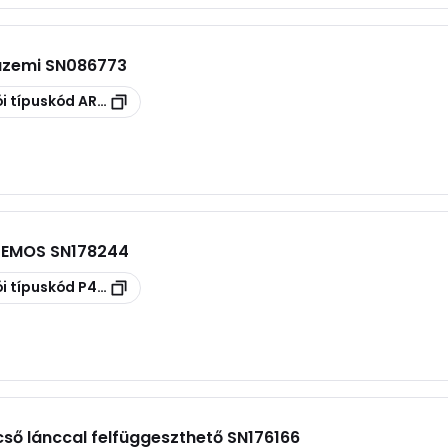
üzemi SN086773
i típuskód
ART309
 EMOS SN178244
i típuskód
P4104
ő lánccal felfüggeszthető SN176166