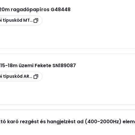
 20m ragadópapíros G48448
i típuskód
MT82100
15-18m üzemi Fekete SN189087
i típuskód
ART308B
tó karó rezgést és hangjelzést ad (400-2000Hz) ele