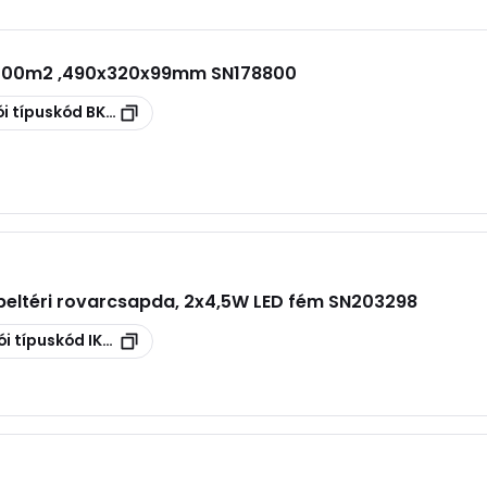
 100m2 ,490x320x99mm SN178800
i típuskód
BKH6203652
beltéri rovarcsapda, 2x4,5W LED fém SN203298
ói típuskód
IKM50L