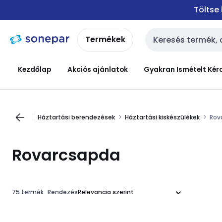
Ugrás a
Ugrás a
Töltse
navigációhoz
tartalomra
Termékek
Keresési bemenet
Kezdőlap
Akciós ajánlatok
Gyakran Ismételt Kér
Háztartási berendezések
Háztartási kiskészülékek
Rov
Rovarcsapda
75 termék
Rendezés