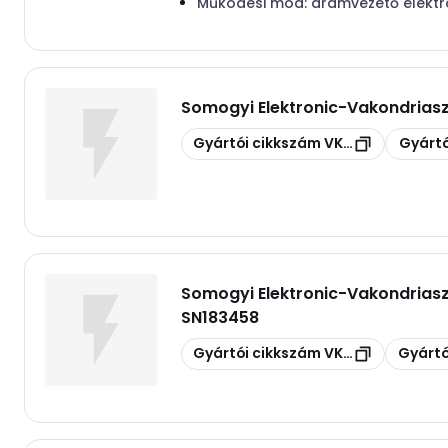
Működési mód:
áramvezető elekt
Somogyi Elektronic
-
Vakondriasz
Másolás
Másolás
Gyártói cikkszám
VKS 02
Gyártó
Somogyi Elektronic
-
Vakondrias
SN183458
Másolás
Másolás
Gyártói cikkszám
VK 02
Gyártó