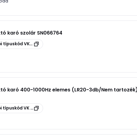
róda
tó karó szolár SN066764
i típuskód
VKS 02
ztó karó 400-1000Hz elemes (LR20-3db/Nem tartozék
i típuskód
VK 02