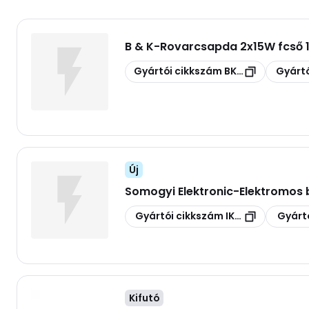
B & K
-
Rovarcsapda 2x15W fcső
Másolás
Másolás
Gyártói cikkszám
BKH6203652
Gyártó
Új
Somogyi Elektronic
-
Elektromos 
Másolás
Másolás
Gyártói cikkszám
IKM 50L
Gyárt
Kifutó