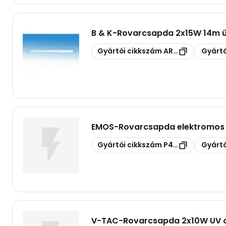
B & K
-
Rovarcsapda 2x15W 14m 
Másolás
Másolás
Gyártói cikkszám
ART309
Gyártó
EMOS
-
Rovarcsapda elektromos
Másolás
Másolás
Gyártói cikkszám
P4104
Gyártó
V-TAC
-
Rovarcsapda 2x10W UV cs