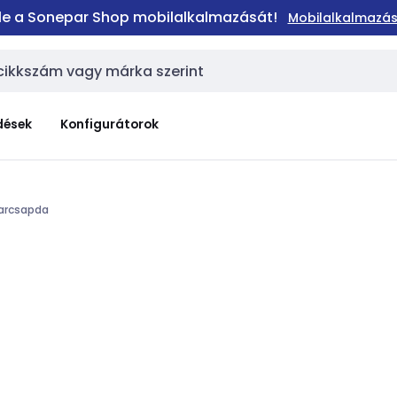
 le a Sonepar Shop mobilalkalmazását!
Mobilalkalmazás
dések
Konfigurátorok
arcsapda