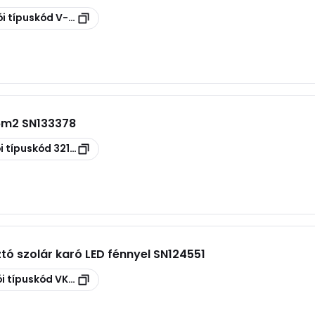
i típuskód
V-TAC VT-3220 11180
6m2 SN133378
i típuskód
321584
tó szolár karó LED fénnyel SN124551
i típuskód
VKS 04