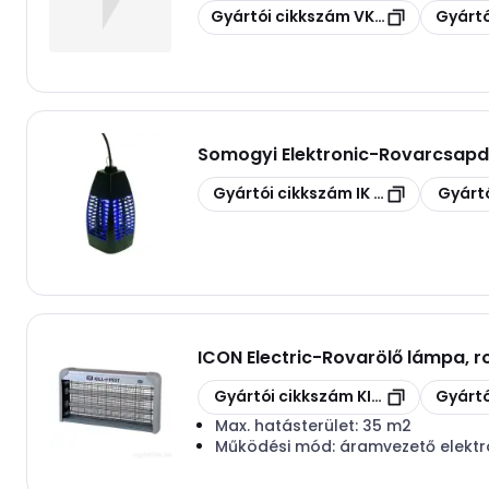
Másolás
Másolás
Gyártói cikkszám
VK03
Gyártó
Somogyi Elektronic
-
Rovarcsapd
Másolás
Másolás
Gyártói cikkszám
IK 230
Gyártó
ICON Electric
-
Rovarölő lámpa, 
Másolás
Másolás
Gyártói cikkszám
KILL PEST 2x20W
Gyártó
Max. hatásterület:
35 m2
Működési mód:
áramvezető elekt