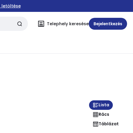
 letöltése
Telephely keresése
Bejelentkezés
Lista
Rács
Táblázat