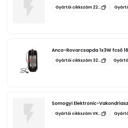
Másolás
Másolás
Gyártói cikkszám
2272524
Gyártó
Anco
-
Rovarcsapda 1x3W fcső 1
Másolás
Másolás
Gyártói cikkszám
321584
Gyártó
Somogyi Elektronic
-
Vakondriasz
Másolás
Másolás
Gyártói cikkszám
VKS 04
Gyártó