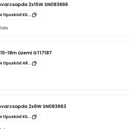
rovarcsapda 2x15W SN083666
i típuskód
KILL PEST 2x15W
róda
15-18m üzemi GT17187
i típuskód
ART308
rovarcsapda 2x6W SN083663
i típuskód
KILL PEST 2x6W