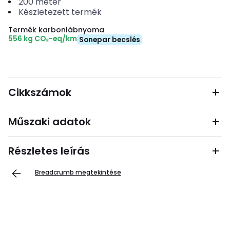
200
méter
Készletezett termék
Termék karbonlábnyoma
556 kg CO₂-eq/km
Sonepar becslés
Cikkszámok
Műszaki adatok
Részletes leírás
Breadcrumb megtekintése