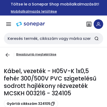
Ugrás a
Ugrás a
Töltse le a Sonepar Shop mobilalkalmazását!
navigációhoz
tartalomra
Mobilalkalmazás letöltése
Keresési bemenet
Breadcrumb megtekintése
Kábel, vezeték - H05V-K 1x0,5
fehér 300/500V PVC szigetelésű
sodrott hajlékony rézvezeték
MCSKH 003216 - 324105
Másolás
Gyártói cikkszám 324105