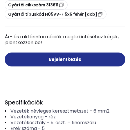
Másolás
Gyártói cikkszám 313611
Másolás
Gyártói típuskód H05VV-F 5x6 fehér [dob]
Ár- és raktárinformációk megtekintéséhez kérjük,
jelentkezzen be!
Bejelentkezés
Specifikációk
Vezeték névleges keresztmetszet
-
6
mm2
Vezetékanyag
-
réz
Vezetékosztály
-
5. oszt. = finomszálú
Erek száma
-
5