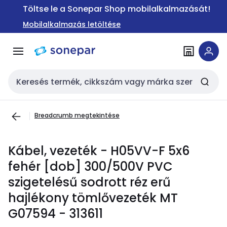
Ugrás a
Ugrás a
Töltse le a Sonepar Shop mobilalkalmazását!
navigációhoz
tartalomra
Mobilalkalmazás letöltése
Keresési bemenet
Breadcrumb megtekintése
Kábel, vezeték - H05VV-F 5x6
fehér [dob] 300/500V PVC
szigetelésű sodrott réz erű
hajlékony tömlővezeték MT
G07594 - 313611