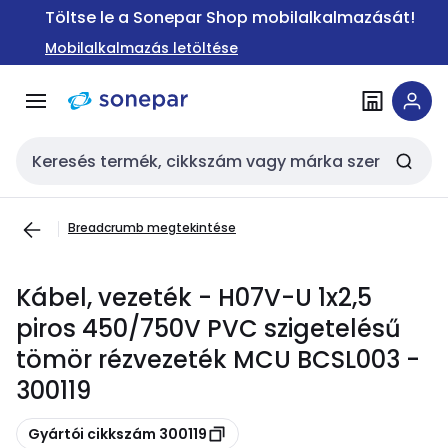
Ugrás a
Ugrás a
Töltse le a Sonepar Shop mobilalkalmazását!
navigációhoz
tartalomra
Mobilalkalmazás letöltése
Keresési bemenet
Breadcrumb megtekintése
Kábel, vezeték - H07V-U 1x2,5
piros 450/750V PVC szigetelésű
tömör rézvezeték MCU BCSL003 -
300119
Másolás
Gyártói cikkszám 300119