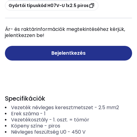
Másolás
Gyártói típuskód H07V-U 1x2.5 piros
Ár- és raktárinformációk megtekintéséhez kérjük,
jelentkezzen be!
Bejelentkezés
Specifikációk
Vezeték névleges keresztmetszet
-
2.5
mm2
Erek száma
-
1
Vezetékosztály
-
1. oszt. = tömör
Köpeny színe
-
piros
Névleges feszültség U0
-
450
V