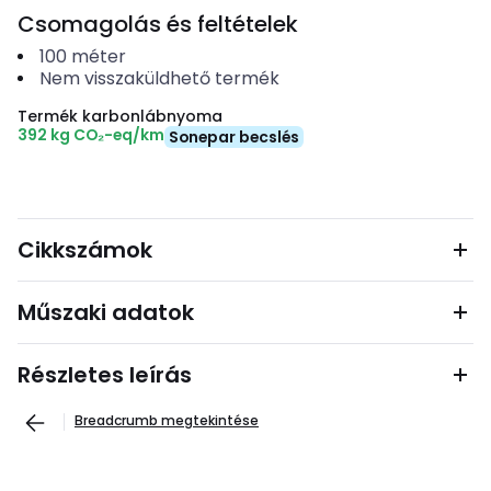
Csomagolás és feltételek
100
méter
Nem visszaküldhető termék
Termék karbonlábnyoma
392 kg CO₂-eq/km
Sonepar becslés
Cikkszámok
Műszaki adatok
Részletes leírás
Breadcrumb megtekintése