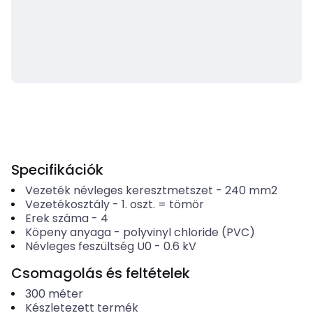
Specifikációk
Vezeték névleges keresztmetszet
-
240
mm2
Vezetékosztály
-
1. oszt. = tömör
Erek száma
-
4
Köpeny anyaga
-
polyvinyl chloride (PVC)
Névleges feszültség U0
-
0.6
kV
Csomagolás és feltételek
300
méter
Készletezett termék