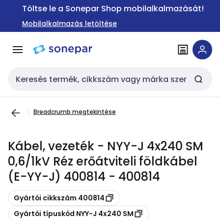
Ugrás a
Ugrás a
Töltse le a Sonepar Shop mobilalkalmazását!
navigációhoz
tartalomra
Mobilalkalmazás letöltése
Keresési bemenet
Breadcrumb megtekintése
Kábel, vezeték - NYY-J 4x240 SM
0,6/1kV Réz erőátviteli földkábel
(E-YY-J) 400814 - 400814
Másolás
Gyártói cikkszám 400814
Másolás
Gyártói típuskód NYY-J 4x240 SM