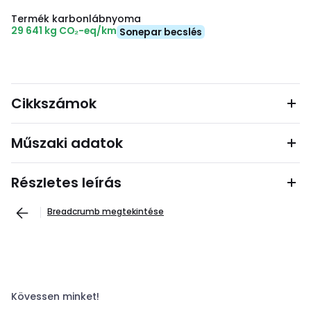
Termék karbonlábnyoma
29 641 kg CO₂-eq/km
Sonepar becslés
Cikkszámok
Műszaki adatok
Részletes leírás
Breadcrumb megtekintése
Kövessen minket!