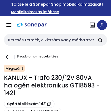
Ugrás a
Ugrás a
Töltse le a Sonepar Shop mobilalkalmazását!
navigációhoz
tartalomra
Mobilalkalmazás letöltése
Keresési bemenet
Breadcrumb megtekintése
Megszűnt
KANLUX - Trafo 230/12V 80VA
halogén elektronikus GT18593 -
1421
Másolás
Gyártói cikkszám 1421
Másolás