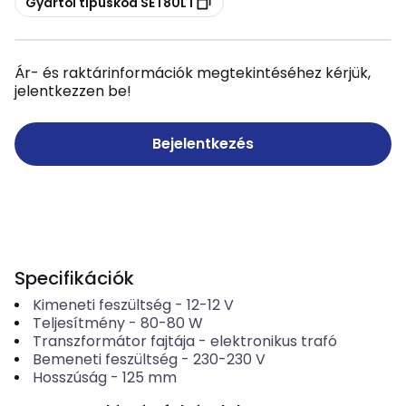
Gyártói típuskód SET80LT
Ár- és raktárinformációk megtekintéséhez kérjük,
jelentkezzen be!
Bejelentkezés
Specifikációk
Kimeneti feszültség
-
12-12
V
Teljesítmény
-
80-80
W
Transzformátor fajtája
-
elektronikus trafó
Bemeneti feszültség
-
230-230
V
Hosszúság
-
125
mm