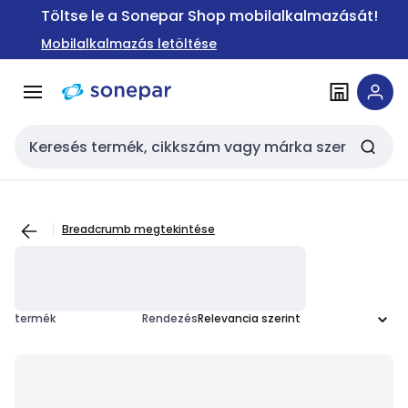
Ugrás a
Ugrás a
Töltse le a Sonepar Shop mobilalkalmazását!
navigációhoz
tartalomra
Mobilalkalmazás letöltése
Keresési bemenet
Breadcrumb megtekintése
termék
Rendezés