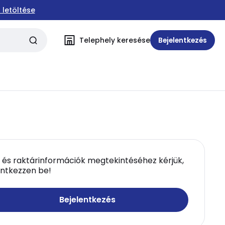
 letöltése
Telephely keresése
Bejelentkezés
 és raktárinformációk megtekintéséhez kérjük,
entkezzen be!
Bejelentkezés