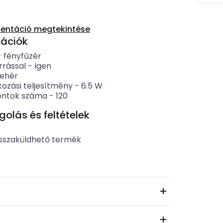
entáció megtekintése
kációk
-
fényfűzér
rrással
-
Igen
fehér
kozási teljesítmény
-
6.5
W
ontok száma
-
120
lás és feltételek
b
sszaküldhető termék