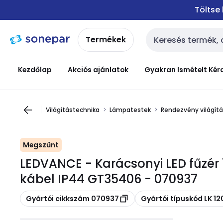
Ugrás a
Ugrás a
Töltse
navigációhoz
tartalomra
Termékek
Keresési bemenet
Kezdőlap
Akciós ajánlatok
Gyakran Ismételt Kér
Világítástechnika
Lámpatestek
Rendezvény világít
Megszűnt
LEDVANCE - Karácsonyi LED fűzér
kábel IP44 GT35406 - 070937
Másolás
Másolás
Gyártói cikkszám 070937
Gyártói típuskód LK 1