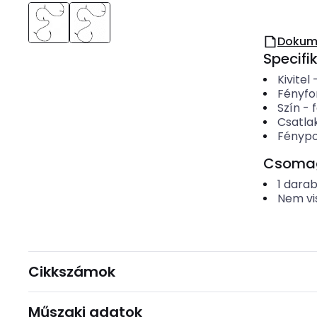
Dokum
Specifi
Kivitel
Fényfo
Szín
-
Csatla
Fényp
Csomago
1
dara
Nem vi
Cikkszámok
Műszaki adatok