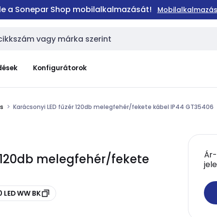
 le a Sonepar Shop mobilalkalmazását!
Mobilalkalmazás
dések
Konfigurátorok
ás
Karácsonyi LED fűzér 120db melegfehér/fekete kábel IP44 GT35406
Ár-
 120db melegfehér/fekete
jel
20 LED WW BK