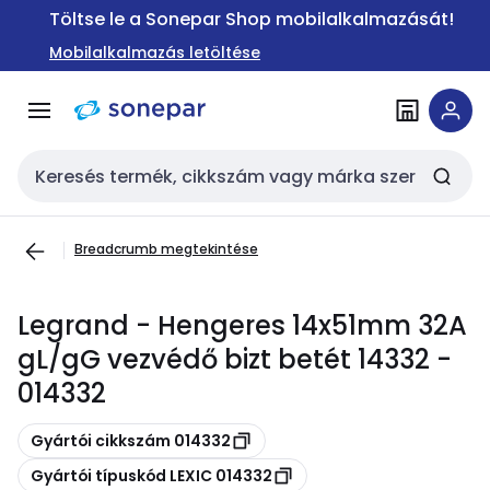
Ugrás a
Ugrás a
Töltse le a Sonepar Shop mobilalkalmazását!
navigációhoz
tartalomra
Mobilalkalmazás letöltése
Keresési bemenet
Breadcrumb megtekintése
Legrand - Hengeres 14x51mm 32A
gL/gG vezvédő bizt betét 14332 -
014332
Másolás
Gyártói cikkszám 014332
Másolás
Gyártói típuskód LEXIC 014332