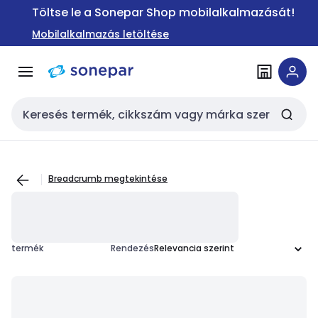
Ugrás a
Ugrás a
Töltse le a Sonepar Shop mobilalkalmazását!
navigációhoz
tartalomra
Mobilalkalmazás letöltése
Keresési bemenet
Breadcrumb megtekintése
termék
Rendezés