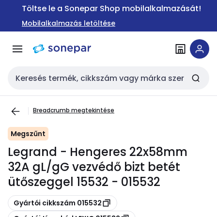
Ugrás a
Ugrás a
Töltse le a Sonepar Shop mobilalkalmazását!
navigációhoz
tartalomra
Mobilalkalmazás letöltése
Keresési bemenet
Breadcrumb megtekintése
Megszűnt
Legrand - Hengeres 22x58mm
32A gL/gG vezvédő bizt betét
ütőszeggel 15532 - 015532
Másolás
Gyártói cikkszám 015532
Másolás