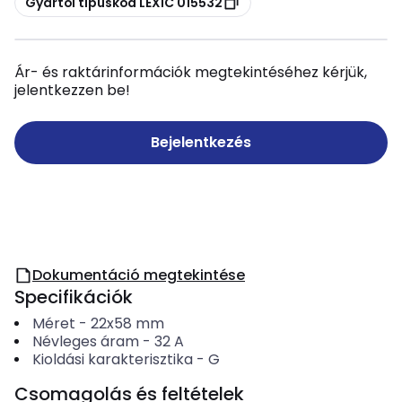
Gyártói típuskód LEXIC 015532
Ár- és raktárinformációk megtekintéséhez kérjük,
jelentkezzen be!
Bejelentkezés
Dokumentáció megtekintése
Specifikációk
Méret
-
22x58 mm
Névleges áram
-
32
A
Kioldási karakterisztika
-
G
Csomagolás és feltételek