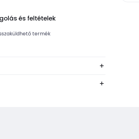
lás és feltételek
b
sszaküldhető termék