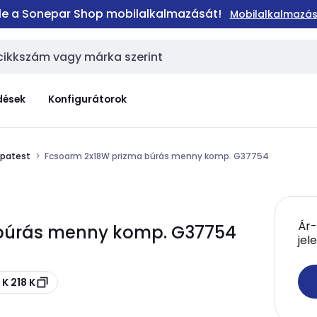
 le a Sonepar Shop mobilalkalmazását!
Mobilalkalmazás
dések
Konfigurátorok
mpatest
Fcsoarm 2x18W prizma búrás menny komp. G37754
Ár-
búrás menny komp. G37754
jel
K 218 K