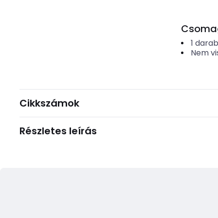
Csomago
1
dara
Nem vi
Cikkszámok
Részletes leírás