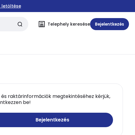
 letöltése
Telephely keresése
Bejelentkezés
 és raktárinformációk megtekintéséhez kérjük,
entkezzen be!
Bejelentkezés