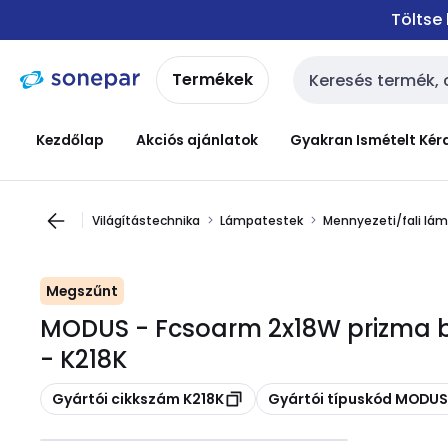
Ugrás a
Ugrás a
Töltse
navigációhoz
tartalomra
Termékek
Keresési bemenet
Kezdőlap
Akciós ajánlatok
Gyakran Ismételt Kér
Világítástechnika
Lámpatestek
Mennyezeti/fali lá
Megszűnt
MODUS - Fcsoarm 2x18W prizma 
- K218K
Másolás
Másolás
Gyártói cikkszám K218K
Gyártói típuskód MODUS 