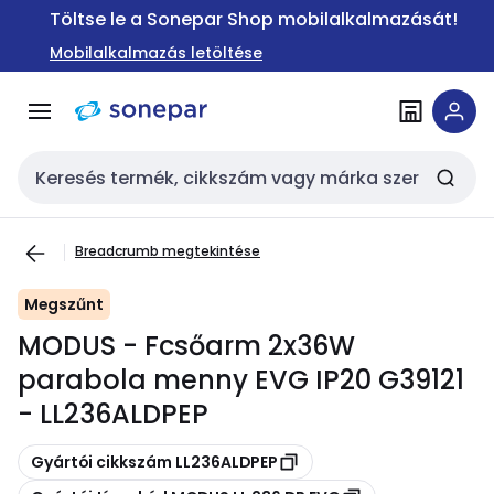
Ugrás a
Ugrás a
Töltse le a Sonepar Shop mobilalkalmazását!
navigációhoz
tartalomra
Mobilalkalmazás letöltése
Keresési bemenet
Breadcrumb megtekintése
Megszűnt
MODUS - Fcsőarm 2x36W
parabola menny EVG IP20 G39121
- LL236ALDPEP
Másolás
Gyártói cikkszám LL236ALDPEP
Másolás