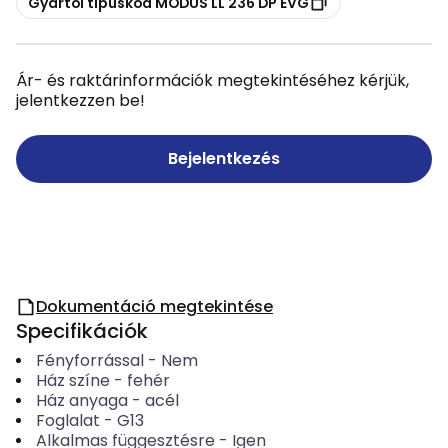
Gyártói típuskód MODUS LL 236 DP EVG
Ár- és raktárinformációk megtekintéséhez kérjük,
jelentkezzen be!
Bejelentkezés
Dokumentáció megtekintése
Specifikációk
Fényforrással
-
Nem
Ház színe
-
fehér
Ház anyaga
-
acél
Foglalat
-
G13
Alkalmas függesztésre
-
Igen