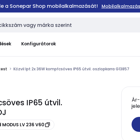
 le a Sonepar Shop mobilalkalmazását!
Mobilalkalmazás
dések
Konfigurátorok
test
Közvil lpt 2x 36W kompfcsöves IP65 útvil. oszlopkarra G13857
Ár-
söves IP65 útvil.
jel
OJ
d MODUS LV 236 V60