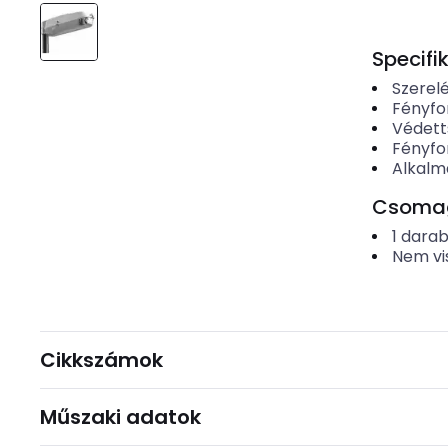
Specifi
Szerel
Fényfo
Védett
Fényfo
Alkalm
Csomago
1
dara
Nem vi
Cikkszámok
Műszaki adatok