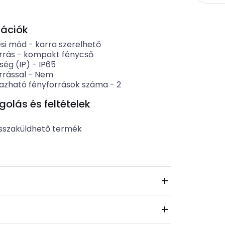
kációk
ési mód
-
karra szerelhető
rrás
-
kompakt fénycső
ség (IP)
-
IP65
rrással
-
Nem
azható fényforrások száma
-
2
lás és feltételek
b
sszaküldhető termék