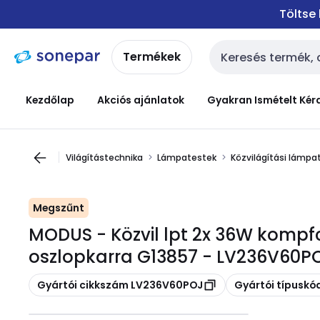
Ugrás a
Ugrás a
Töltse
navigációhoz
tartalomra
Termékek
Keresési bemenet
Kezdőlap
Akciós ajánlatok
Gyakran Ismételt Kér
Világítástechnika
Lámpatestek
Közvilágítási lámpa
Megszűnt
MODUS - Közvil lpt 2x 36W kompfc
oszlopkarra G13857 - LV236V60P
Másolás
Másolás
Gyártói cikkszám LV236V60POJ
Gyártói típuskó