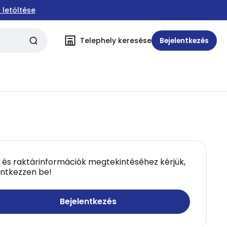
 letöltése
Telephely keresése
Bejelentkezés
 és raktárinformációk megtekintéséhez kérjük,
entkezzen be!
Bejelentkezés