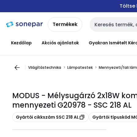
Ugrás a
Ugrás a
Töltse
navigációhoz
tartalomra
Termékek
Keresési bemenet
Kezdőlap
Akciós ajánlatok
Gyakran Ismételt Kér
Világítástechnika
Lámpatestek
Mennyezeti/fali lá
MODUS - Mélysugárzó 2x18W komp
mennyezeti G20978 - SSC 218 AL
Másolás
Másolás
Gyártói cikkszám SSC 218 AL
Gyártói típuskód M