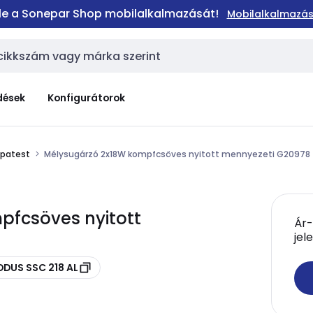
 le a Sonepar Shop mobilalkalmazását!
Mobilalkalmazás
dések
Konfigurátorok
mpatest
Mélysugárzó 2x18W kompfcsöves nyitott mennyezeti G20978
fcsöves nyitott
Ár-
jel
ODUS SSC 218 AL