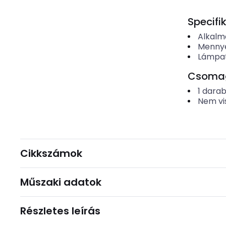
Specifi
Alkalma
Mennye
Lámpat
Csomago
1
dara
Nem vi
Cikkszámok
Műszaki adatok
Részletes leírás