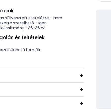
kációk
s süllyesztett szerelésre
-
Nem
zetre szerelhető
-
Igen
eljesítmény
-
36-36
W
lás és feltételek
b
sszaküldhető termék