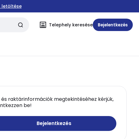
 letöltése
Telephely keresése
Bejelentkezés
 és raktárinformációk megtekintéséhez kérjük,
entkezzen be!
Bejelentkezés