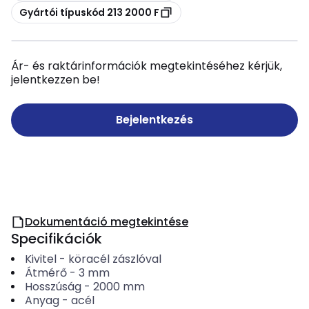
Másolás
Gyártói típuskód 213 2000 F
Ár- és raktárinformációk megtekintéséhez kérjük,
jelentkezzen be!
Bejelentkezés
Dokumentáció megtekintése
Specifikációk
Kivitel
-
köracél zászlóval
Átmérő
-
3
mm
Hosszúság
-
2000
mm
Anyag
-
acél