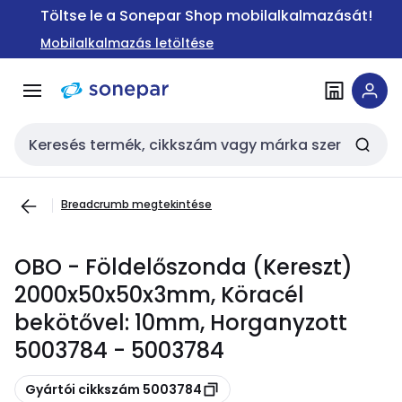
Ugrás a
Ugrás a
Töltse le a Sonepar Shop mobilalkalmazását!
navigációhoz
tartalomra
Mobilalkalmazás letöltése
Keresési bemenet
Breadcrumb megtekintése
OBO - Földelőszonda (Kereszt)
2000x50x50x3mm, Köracél
bekötővel: 10mm, Horganyzott
5003784 - 5003784
Másolás
Gyártói cikkszám 5003784