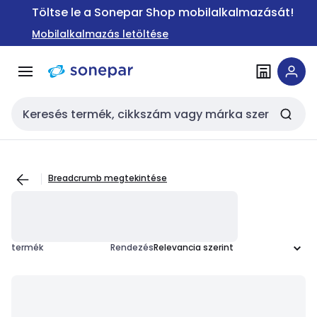
Ugrás a
Ugrás a
Töltse le a Sonepar Shop mobilalkalmazását!
navigációhoz
tartalomra
Mobilalkalmazás letöltése
Keresési bemenet
Breadcrumb megtekintése
termék
Rendezés