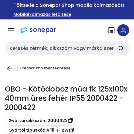
Ugrás a
Ugrás a
Töltse le a Sonepar Shop mobilalkalmazását!
navigációhoz
tartalomra
Mobilalkalmazás letöltése
Keresési bemenet
Breadcrumb megtekintése
OBO - Kötődoboz műa fk 125x100x
40mm üres fehér IP55 2000422 -
2000422
Másolás
Gyártói cikkszám 2000422
Másolás
Gyártói típuskód A 18 HF RW