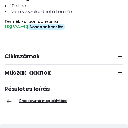
10
darab
Nem visszaküldhető termék
Termék karbonlábnyoma
1 kg CO₂-eq
Sonepar becslés
Cikkszámok
Műszaki adatok
Részletes leírás
Breadcrumb megtekintése