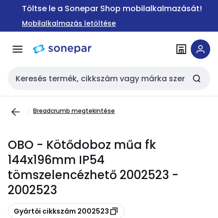
Ugrás a
Ugrás a
Töltse le a Sonepar Shop mobilalkalmazását!
navigációhoz
tartalomra
Mobilalkalmazás letöltése
Keresési bemenet
Breadcrumb megtekintése
OBO - Kötődoboz műa fk
144x196mm IP54
tömszelencézhető 2002523 -
2002523
Másolás
Gyártói cikkszám 2002523