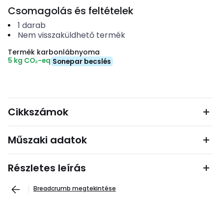
Csomagolás és feltételek
1
darab
Nem visszaküldhető termék
Termék karbonlábnyoma
5 kg CO₂-eq
Sonepar becslés
Cikkszámok
Műszaki adatok
Részletes leírás
Breadcrumb megtekintése