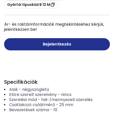
Másolás
Gyártói típuskód B 12 M
Ár- és raktárinformációk megtekintéséhez kérjük,
jelentkezzen be!
Bejelentkezés
Specifikációk
Alak
-
négyszögletű
Előre szerelt szerelvény
-
nincs
Szerelési mód
-
fali-/mennyezeti szerelés
Csatlakozó csőátmérő
-
25 mm
Bevezetések száma
-
10