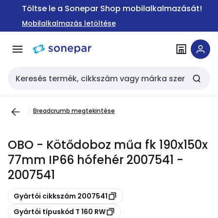
Ugrás a
Ugrás a
Töltse le a Sonepar Shop mobilalkalmazását!
navigációhoz
tartalomra
Mobilalkalmazás letöltése
Keresési bemenet
Breadcrumb megtekintése
OBO - Kötődoboz műa fk 190x150x
77mm IP66 hófehér 2007541 -
2007541
Másolás
Gyártói cikkszám 2007541
Másolás
Gyártói típuskód T 160 RW