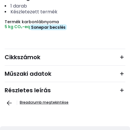
1
darab
Készletezett termék
Termék karbonlábnyoma
5 kg CO₂-eq
Sonepar becslés
Cikkszámok
Műszaki adatok
Részletes leírás
Breadcrumb megtekintése