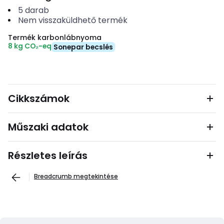
5
darab
Nem visszaküldhető termék
Termék karbonlábnyoma
8 kg CO₂-eq
Sonepar becslés
Cikkszámok
Műszaki adatok
Részletes leírás
Breadcrumb megtekintése