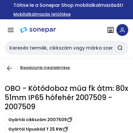
Ugrás a
Ugrás a
Töltse le a Sonepar Shop mobilalkalmazását!
navigációhoz
tartalomra
Mobilalkalmazás letöltése
Keresési bemenet
Breadcrumb megtekintése
OBO - Kötődoboz műa fk átm: 80x
51mm IP65 hófehér 2007509 -
2007509
Másolás
Gyártói cikkszám 2007509
Másolás
Gyártói típuskód T 25 RW