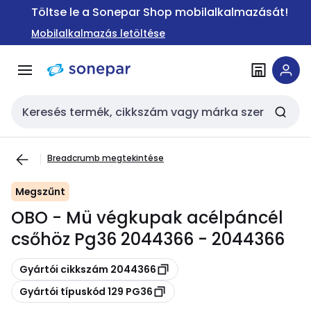
Ugrás a
Ugrás a
Töltse le a Sonepar Shop mobilalkalmazását!
navigációhoz
tartalomra
Mobilalkalmazás letöltése
Keresési bemenet
Breadcrumb megtekintése
Megszűnt
OBO - Mü végkupak acélpáncél
csőhöz Pg36 2044366 - 2044366
Másolás
Gyártói cikkszám 2044366
Másolás
Gyártói típuskód 129 PG36