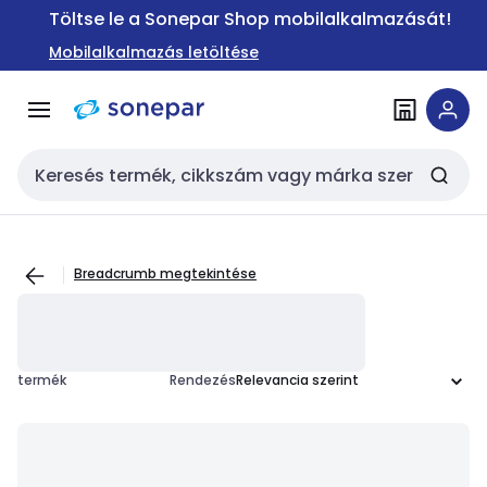
Ugrás a
Ugrás a
Töltse le a Sonepar Shop mobilalkalmazását!
navigációhoz
tartalomra
Mobilalkalmazás letöltése
Keresési bemenet
Breadcrumb megtekintése
termék
Rendezés