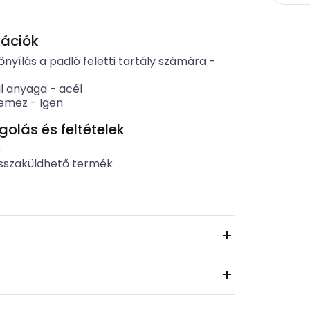
kációk
nyílás a padló feletti tartály számára
-
al anyaga
-
acél
lemez
-
Igen
lás és feltételek
b
sszaküldhető termék