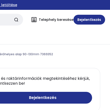
 letöltése
Telephely keresése
Bejelentkezés
férőhelyes alap 90-130mm 7369352
 és raktárinformációk megtekintéséhez kérjük,
entkezzen be!
Bejelentkezés