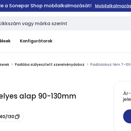
 le a Sonepar Shop mobilalkalmazását!
Mobilalkalmazás
dések
Konfigurátorok
szerek
Padlóba süllyesztett szerelvénydoboz
Padlódoboz fém 7-10
Ár-
helyes alap 90-130mm
jel
240/130