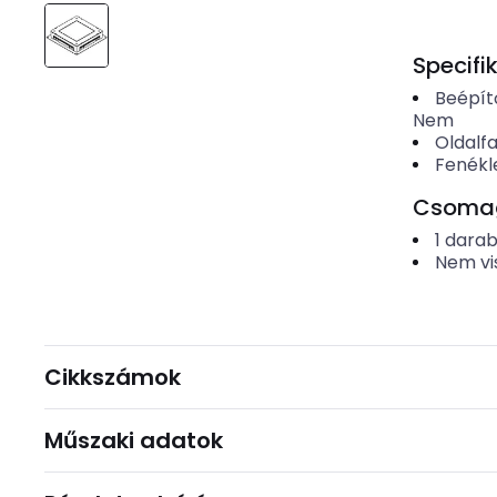
Specifi
Beépítő
Nem
Oldalf
Fenék
Csomago
1
dara
Nem vi
Cikkszámok
Műszaki adatok