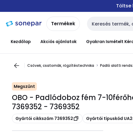
Ugrás a
Ugrás a
Töltse
navigációhoz
tartalomra
Termékek
Keresési bemenet
Kezdőlap
Akciós ajánlatok
Gyakran Ismételt Kér
Csövek, csatornák, rögzítéstechnika
Padló alatti rend
Megszűnt
OBO - Padlódoboz fém 7-10férő
7369352 - 7369352
Másolás
Másolás
Gyártói cikkszám 7369352
Gyártói típuskód UA